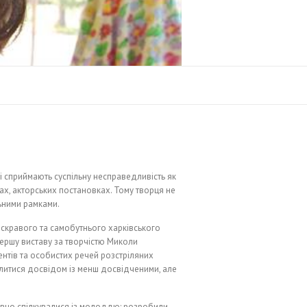
і сприймають суспільну несправедливість як
нах, акторських постановках. Тому творця не
ьними рамками.
скравого та самобутнього харківського
 першу виставу за творчістю Миколи
нтів та особистих речей розстріляних
ілитися досвідом із менш досвідченими, але
тивно спілкувалися із молоддю: розробили