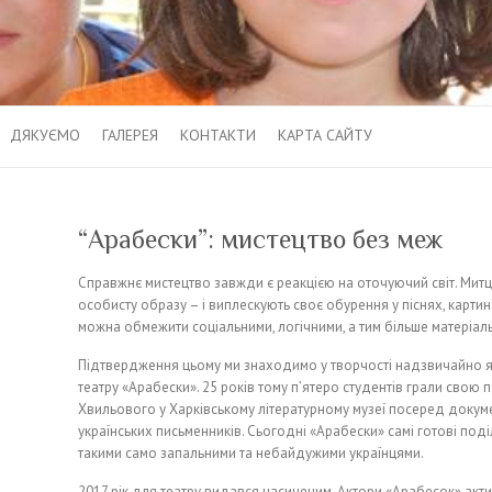
ДЯКУЄМО
ГАЛЕРЕЯ
КОНТАКТИ
КАРТА САЙТУ
“Арабески”: мистецтво без меж
Справжнє мистецтво завжди є реакцією на оточуючий світ. Митц
особисту образу – і виплескують своє обурення у піснях, карти
можна обмежити соціальними, логічними, а тим більше матеріал
Підтвердження цьому ми знаходимо у творчості надзвичайно я
театру «Арабески». 25 років тому п’ятеро студентів грали свою
Хвильового у Харківському літературному музеї посеред докуме
українських письменників. Сьогодні «Арабески» самі готові под
такими само запальними та небайдужими українцями.
2017 рік для театру видався насиченим. Актори «Арабесок» ак