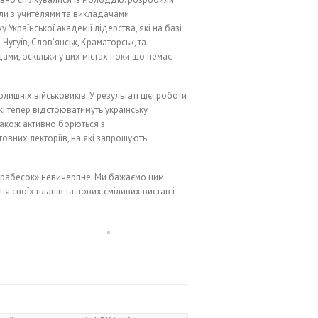
ли з учителями та викладачами
 Української академії лідерства, які на базі
Чугуїв, Слов’янськ, Краматорськ, та
ами, оскільки у цих містах поки що немає
ишніх військовиків. У результаті цієї роботи
і тепер відстоюватимуть українську
 також активно борються з
овних лекторіїв, на які запрошують
«Арабесок» невичерпне. Ми бажаємо цим
я своїх планів та нових сміливих вистав і