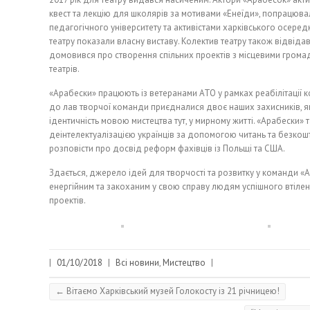
квест та лекцію для школярів за мотивами «Енеїди», попрацюва
педагогічного університету та активістами харківського осередку
театру показали власну виставу. Колектив театру також відвідав 
домовився про створення спільних проектів з місцевими громад
театрів.
«Арабески» працюють із ветеранами АТО у рамках реабілітації кол
до лав творчої команди приєдналися двоє наших захисників, як
ідентичність мовою мистецтва тут, у мирному житті. «Арабески»
деінтелектуалізацією українців за допомогою читань та безкошт
розповісти про досвід реформ фахівців із Польщі та США.
Здається, джерело ідей для творчості та розвитку у команди 
енергійним та закоханим у свою справу людям успішного втіленн
проектів.
|
01/10/2018
|
Всі новини
,
Мистецтво
|
←
Вітаємо Харківський музей Голокосту із 21 річницею!