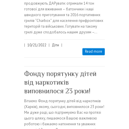
продовжують ДАРувати: отримали 14 тон
готової для вживання – батончики і каші
швидкого приготування та 2016 портативних
грилів “Charbox” для населення прифронтових
територій та військових. Готувати на такому
грилі дуже сподобалось нашим друзям –…
|
10/21/2022
|
Діти
|
Read more
Фонду порятунку дітей
від наркотиків
виповнилося 23 роки!
Вітаємо Фонд порятунку дітей від наркотиків
(Харків), якому, сьогодні, виповнилося 23 роки!
Ми дуже раді, що підтримуємо Вас на протязі
цього шляху, пишаємося Вашою важливою
роботою і бажаємо натхнення та уважних