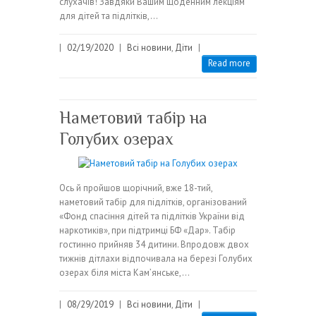
слухачів! Завдяки Вашим щоденним лекціям
для дітей та підлітків,…
|
02/19/2020
|
Всі новини
,
Діти
|
Read more
Наметовий табір на
Голубих озерах
Ось й пройшов щорічний, вже 18-тий,
наметовий табір для підлітків, організований
«Фонд спасіння дітей та підлітків України від
наркотиків», при підтримці БФ «Дар». Табір
гостинно прийняв 34 дитини. Впродовж двох
тижнів дітлахи відпочивала на березі Голубих
озерах біля міста Кам’янське,…
|
08/29/2019
|
Всі новини
,
Діти
|