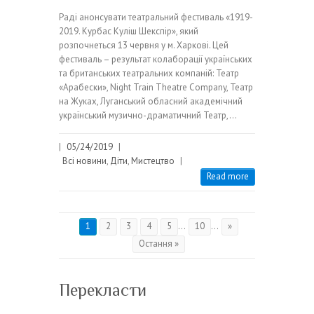
Раді анонсувати театральний фестиваль «1919-
2019. Курбас Куліш Шекспір», який
розпочнеться 13 червня у м. Харкові. Цей
фестиваль – результат колаборації українських
та британських театральних компаній: Театр
«Арабески», Night Train Theatre Company, Театр
на Жуках, Луганський обласний академічний
український музично-драматичний Театр,…
|
05/24/2019
|
Всі новини
,
Діти
,
Мистецтво
|
Read more
1
2
3
4
5
...
10
...
»
Остання »
Перекласти