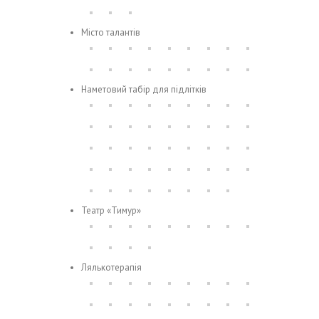
Місто талантів
Наметовий табір для підлітків
Театр «Тимур»
Лялькотерапія