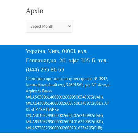
Архів
Архів
Україна, Київ, 01001, вул.
Еспланадна, 20, офіс 305-Б, тел.:
(044) 233 86 63
Свідоцтво про державну реєстрацію № 0842,
Ідентифікаційний код 34691861, р/р АТ «Креді
Агріколь Банк»
№UA503006140000026000500345973(UAH),
№UA143006140000026002500345971(USD), АТ
КБ «ПРИВАТБАНК»
№UA303052990000026002026234992(UAH),
№UA953052990000026001016229082(USD),
№UA573052990000026007016234703(EUR)