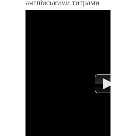
англійськими титрами