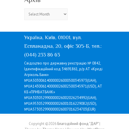
Архів
Україна, Київ, 01001, вул.
Еспланадна, 20, офіс 305-Б, тел.:
(044) 233 86 63
Свідоцтво про державну реєстрацію № 0842,
Ідентифікаційний код 34691861, р/р АТ «Креді
Агріколь Банк»
№UA503006140000026000500345973(UAH),
№UA143006140000026002500345971(USD), АТ
КБ «ПРИВАТБАНК»
№UA303052990000026002026234992(UAH),
№UA953052990000026001016229082(USD),
№UA573052990000026007016234703(EUR)
Copyright ©2026
Благодійний фонд "ДАР"
|