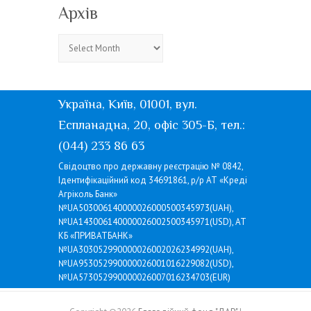
Архів
Архів
Україна, Київ, 01001, вул.
Еспланадна, 20, офіс 305-Б, тел.:
(044) 233 86 63
Свідоцтво про державну реєстрацію № 0842,
Ідентифікаційний код 34691861, р/р АТ «Креді
Агріколь Банк»
№UA503006140000026000500345973(UAH),
№UA143006140000026002500345971(USD), АТ
КБ «ПРИВАТБАНК»
№UA303052990000026002026234992(UAH),
№UA953052990000026001016229082(USD),
№UA573052990000026007016234703(EUR)