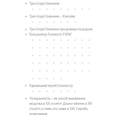
Три історії Галичини
Три історії Галичини – Кінолев
Три історії Галичини продовжує подорож
Голодомор-Голокост-ГУЛАГ
Харківський музей Голокосту
Толерантність – як спосіб виживання
людства в ХХ столітті. Діалог вбитих в ХХ
столітті, із тими, хто живе в ХХІ. Спроби
осмислення