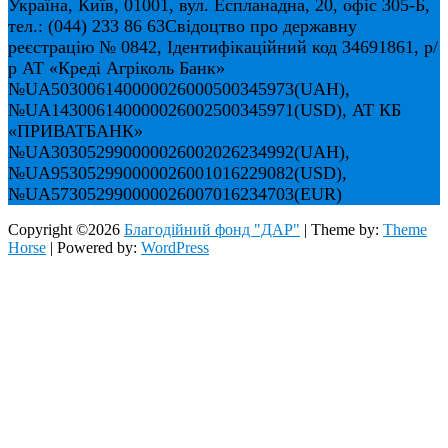
Україна, Київ, 01001, вул. Еспланадна, 20, офіс 305-Б,
тел.: (044) 233 86 63
Свідоцтво про державну
реєстрацію № 0842, Ідентифікаційний код 34691861, р/
р АТ «Креді Агріколь Банк»
№UA503006140000026000500345973(UAH),
№UA143006140000026002500345971(USD), АТ КБ
«ПРИВАТБАНК»
№UA303052990000026002026234992(UAH),
№UA953052990000026001016229082(USD),
№UA573052990000026007016234703(EUR)
Copyright ©2026
Благодійний фонд "ДАР"
| Theme by:
Theme
Horse
| Powered by:
WordPress