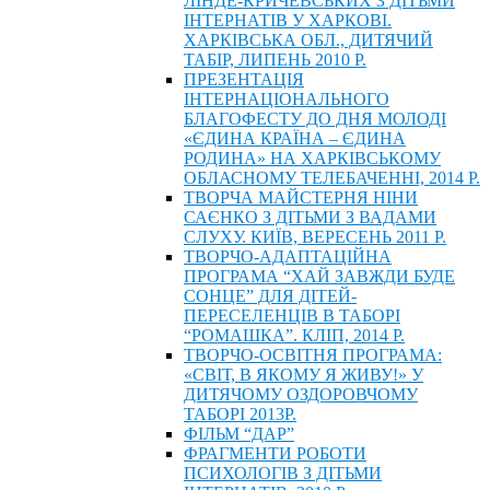
ЛІНДЕ-КРИЧЕВСЬКИХ З ДІТЬМИ
ІНТЕРНАТІВ У ХАРКОВІ.
ХАРКІВСЬКА ОБЛ., ДИТЯЧИЙ
ТАБІР, ЛИПЕНЬ 2010 Р.
ПРЕЗЕНТАЦІЯ
ІНТЕРНАЦІОНАЛЬНОГО
БЛАГОФЕСТУ ДО ДНЯ МОЛОДІ
«ЄДИНА КРАЇНА – ЄДИНА
РОДИНА» НА ХАРКІВСЬКОМУ
ОБЛАСНОМУ ТЕЛЕБАЧЕННІ, 2014 Р.
ТВОРЧА МАЙСТЕРНЯ НІНИ
САЄНКО З ДІТЬМИ З ВАДАМИ
СЛУХУ. КИЇВ, ВЕРЕСЕНЬ 2011 Р.
ТВОРЧО-АДАПТАЦІЙНА
ПРОГРАМА “ХАЙ ЗАВЖДИ БУДЕ
СОНЦЕ” ДЛЯ ДІТЕЙ-
ПЕРЕСЕЛЕНЦІВ В ТАБОРІ
“РОМАШКА”. КЛІП, 2014 Р.
ТВОРЧО-ОСВІТНЯ ПРОГРАМА:
«СВІТ, В ЯКОМУ Я ЖИВУ!» У
ДИТЯЧОМУ ОЗДОРОВЧОМУ
ТАБОРІ 2013Р.
ФІЛЬМ “ДАР”
ФРАГМЕНТИ РОБОТИ
ПСИХОЛОГІВ З ДІТЬМИ