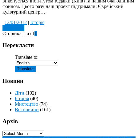
виконується Інститутом Юдаїки (Київ) та нашим благодійним
фондом. Цього разу наш проект підтримали: Єврейський
культурний центр…
|
12/01/2012
|
Історія
|
Read more
Сторінка 1 из 1
1
Перекласти
Translate to:
Новини
Діти
(102)
Історія
(40)
Мистецтво
(74)
Всі новини
(161)
Архів
Архів