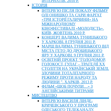
ІНТЕРНАТІВ. 2010 Р.
ІСТОРIЯ
ІНТЕРВ`Ю ПІСЛЯ ПОКАЗУ ФІЛЬМУ
ОЛІ ОНИШКО ТА САРИ ФАРГАТ
«ТРИ ІСТОРІЇ ГАЛИЧИНИ» НА
МІЖНАРОДНОМУ
КІНОФЕСТИВАЛІ «МОЛОДІСТЬ».
КИЇВ, ЖОВТЕНЬ 2010 Р.
КОНЦЕРТ ВАДИМА ТУНИЦЬКОГО
У ХАРКОВІ. 8 ГРУДНЯ 2011 Р.
МАРШ ВАДИМА ТУНИЦЬКОГО ВІД
МІСТА ГЕТО ДО ДРОБИЦЬКОГО
ЯРУ У ХАРКОВІ. 9 ГРУДНЯ 2011 Р.
ОСВІТНІЙ ПРОЕКТ “ГОЛОДОМОР,
ГОЛОКОСТ, ГУЛАГ – ТРАГЕДІЇ ХХ
СТОЛІТТЯ НА УКРАЇНСЬКІЙ ЗЕМЛІ.
ЗЛОЧИНИ ТОТАЛІТАРНОГО
РЕЖИМУ ПРОТИ НАРОДУ ТА
ЛЮДИНИ ”. ХАРКІВ, 2013 Р.
ФІЛЬМ «ЩОБ ПОЧУЛИ…» З
АНГЛІЙСЬКИМИ ТИТРАМИ
МИСТЕЦТВО
ІНТЕРВ`Ю ВАСИЛЯ ЛІНДЕ-
КРИЧЕВСЬКОГО У ПРОГРАМІ
ОДЕСЬКОГО ТЕЛЕКАНАЛУ.