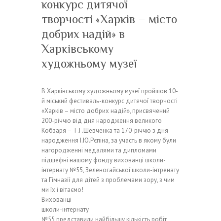
конкурс дитячої
творчості «Харків – місто
добрих надій» в
Харківському
художньому музеї
В Харківському художньому музеї пройшов 10-
й міський фестиваль-конкурс дитячої творчості
«Харків – місто добрих надій», присвячений
200-річчю від дня народження великого
Кобзаря – Т.Г.Шевченка та 170-річчю з дня
народження І.Ю.Рєпіна, за участь в якому були
нагородженні медалями та дипломами
підшефні нашому фонду вихованці школи-
інтернату №55, Зеленогайської школи-інтренату
та Гімназії для дітей з проблемами зору, з чим
ми їх і вітаємо!
Вихованці
школи-інтернату
№55 представили найбільшу кількість робіт,