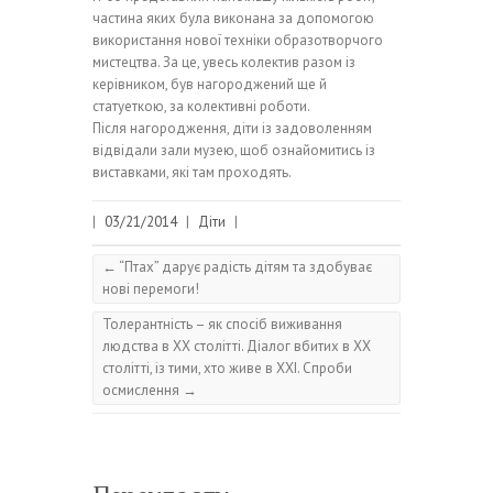
частина яких була виконана за допомогою
використання нової техніки образотворчого
мистецтва. За це, увесь колектив разом із
керівником, був нагороджений ще й
статуеткою, за колективні роботи.
Після нагородження, діти із задоволенням
відвідали зали музею, щоб ознайомитись із
виставками, які там проходять.
|
03/21/2014
|
Діти
|
←
“Птах” дарує радість дітям та здобуває
нові перемоги!
Толерантність – як спосіб виживання
людства в ХХ столітті. Діалог вбитих в ХХ
столітті, із тими, хто живе в ХХІ. Спроби
осмислення
→