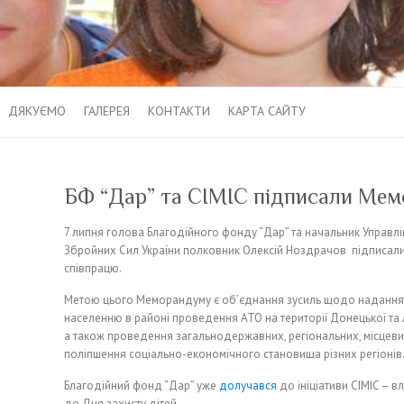
ДЯКУЄМО
ГАЛЕРЕЯ
КОНТАКТИ
КАРТА САЙТУ
БФ “Дар” та CIMIC підписали Мем
7 липня голова Благодійного фонду “Дар” та начальник Управлі
Збройних Сил України полковник Олексій Ноздрачов підписал
співпрацю.
Метою цього Меморандуму є об’єднання зусиль щодо надання
населенню в районі проведення АТО на території Донецької та Л
а також проведення загальнодержавних, регіональних, місцев
поліпшення соціально-економічного становища різних регіонів
Благодійний фонд “Дар” уже
долучався
до ініціативи CIMIC – 
до Дня захисту дітей.