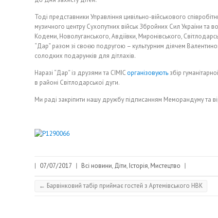
Тоді представники Управління цивільно-військового співробітн
музичного центру Сухопутних військ Збройних Сил України та в
Кодеми, Новолуганського, Авдіївки, Миронівського, Світлодарськ
“Дар” разом зі своєю подругою – культурним діячем Валентин
солодких подарунків для дітлахів.
Наразі “Дар” із друзями та CIMIC
організовують
збір гуманітарн
в районі Світлодарської дуги.
Ми раді закріпити нашу дружбу підписанням Меморандуму та ві
|
07/07/2017
|
Всі новини
,
Діти
,
Історія
,
Мистецтво
|
←
Барвінковий табір приймає гостей з Артемівського НВК