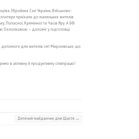
ицтва Збройних Сил України, Військово-
олонтери приїхали до маленьких жителів
у, Попасної, Кремінної та Часів Яру. А БФ
ою Охлопковою – допоміг у підготовці
ої допомоги для жителів смт Миронівське, що
римо в активну й продуктивну співпрацю!
Дитячий майданчик для Щастя
→