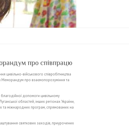
орандум про співпрацю
ння цивільно-військового співробітництва
и Меморандум про взаємопорозуміння та
 благодійної допомоги цивільному
уганської областей, інших регіонах України,
их та міжнародних програм, спрямованих на
.
влаштування святкових заходів, приурочених