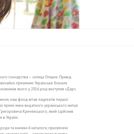
кого гончарства – селищі Опішне. Привід
вичайно приємним: Українське бієнале
сновників якого у 2016 році виступив «Дар».
ином, наш фонд вітав лауреатів першої
ої премії імені видатного українського митця
Григоровича Кричевського, який здійснив
 в Україні.
роди та книжки й каталоги, присвячені
ть конкурсантів – зовсім молоді митці,