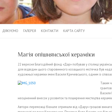
ДЯКУЄМО
ГАЛЕРЕЯ
КОНТАКТИ
КАРТА САЙТУ
Магія опішнянської кераміки
22 вересня Благодійний фонд «Дар» побував у столиці українсь
для відвідин цього старовинного козацького містечка був надз
художньої кераміки імені Василя Кричевського, одним із співза
Таким ч
грантов
Василя 
неоціненний внесок у розвиток та поширення мистецтва кераміки
Автори-переможці бієнале отримали від «Дару» грошові винаго
творчості родини Кричевських. Приємно було бачити, що більшіс