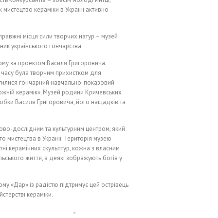
ж мистецтво кераміки в Україні активно
равжні місця сили творчих натур – музей
ник українського гончарства.
му за проектом Василя Григоровича.
о часу була творчим прихистком для
істилися гончарний навчально-показовий
ожній керамік». Музей родини Кричевських
оробки Василя Григоровича, його нащадків та
ово-дослідним та культурним центром, який
 мистецтва в Україні. Територія музею
ні керамічних скульптур, кожна з власним
ільського життя, а деякі зображують богів у
ому «Дар» із радістю підтримує цей острівець
стерстві кераміки.