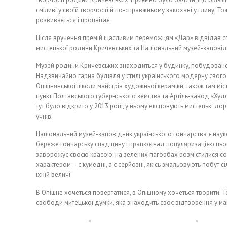
сміливі у своїй творчості й по-справжньому закохані у глину. То
розвивається і процвітає.
Після вручення премій щасливим переможцям «Дар» відвідав сп
мистецької родини Кричевських та Національний музей-заповід
Музей родини Кричевських знаходиться у будинку, побудовано
Надзвичайно гарна будівля у стилі українського модерну свог
Опішнянської школи майстрів художньої кераміки, також там м
пункт Полтавського губернського земства та Артіль-завод «Худ
тут було відкрито у 2013 році, у ньому експонують мистецькі д
учнів.
Національний музей-заповідник українського гончарства є наук
береже гончарську спадщину і працює над популяризацією цього
заворожує своєю красою: на зелених пагорбах розмістилися сот
характером – є кумедні, а є серйозні, якісь змальовують побут с
їхній величі.
В Опішне хочеться повертатися, в Опішному хочеться творити. Т
свободи митецької думки, яка знаходить своє відтворення у май