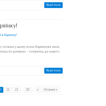
Read more
рвінку!
, остання у цьому сезоні барвінкова зміна,
ілась по домівках – готуватись до нового
Read more
0
21
22
...
30
...
»
Остання »