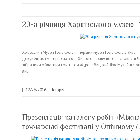
20-а річниця Харківського музею 
Хрківський Музей Голокосту – перший музей Голокосту в Україні.
документах і матеріалах з особистого архіву його засновниці 
зібраними обласним комітетом «Дрогобицький Яр». Музейні фо
які…
|
12/26/2016
|
Історія
|
Презентація каталогу робіт «Міжн
гончарські фестивалі у Опішному (