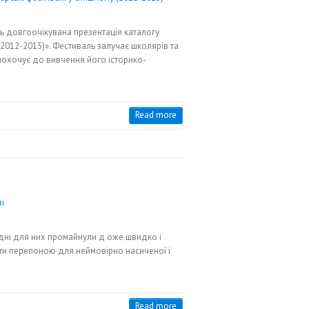
сь довгоочікувана презентація каталогу
2012-2015)». Фестиваль залучає школярів та
заохочує до вивчення його історико-
Read more
 дні для них промайнули д оже швидко і
тати перепоною для неймовірно насиченої і
Read more