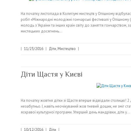
На початку листопада в Колегіумі мистецтв у Опішному відбула
робіт «Міжнародні молодіжні гончарські фестивалі у Опішному (
молодь з України та інших країн світу до заняття гончарством, 
мистецьких досягнень…
|
11/23/2016
|
Діти
,
Мистецтво
|
Діти Щастя у Києві
На початку жовтня дітки зі Щастя вперше відвідали столицю! 2
незабутньо. І, навіть неочікуваний жов тневий дощик, не зміг с
яскравої культурної програми. Уперший день мандрівки, діти у…
|
10/12/2016
|
Діти
|