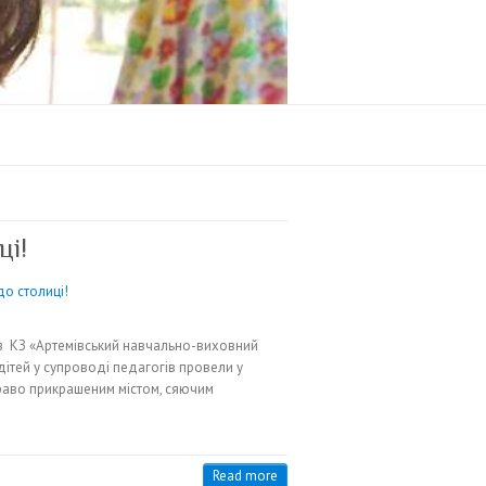
ці!
и з КЗ «Артемівський навчально-виховний
дітей у супроводі педагогів провели у
скраво прикрашеним містом, сяючим
Read more