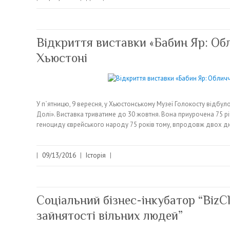
Відкриття виставки «Бабин Яр: Обл
Хьюстоні
У п`ятницю, 9 вересня, у Хьюстонському Музеї Голокосту відбул
Долі». Виставка триватиме до 30 жовтня. Вона приурочена 75 річ
геноциду єврейського народу 75 років тому, впродовж двох дн
|
09/13/2016
|
Історія
|
Соціальний бізнес-інкубатор “BizC
зайнятості вільних людей”