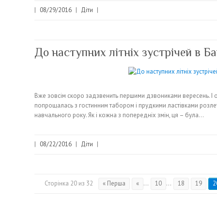
|
08/29/2016
|
Діти
|
До наступних літніх зустрічей в Ба
Вже зовсім скоро задзвенить першими дзвониками вересень. І от
попрощалась з гостинним табором і прудкими ластівками розлет
навчального року. Як і кожна з попередніх змін, ця – була…
|
08/22/2016
|
Діти
|
Сторінка 20 из 32
« Перша
«
...
10
...
18
19
2