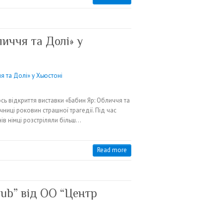
иччя та Долі» у
ось відкриття виставки «Бабин Яр: Обличчя та
ниці роковин страшної трагедії. Під час
ів німці розстріляли більш…
Read more
lub” від ОО “Центр