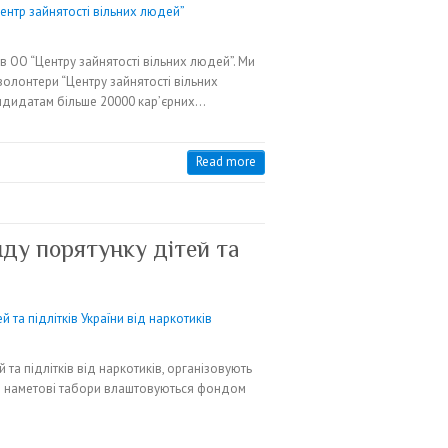
ів ОО “Центру зайнятості вільних людей”. Ми
волонтери “Центру зайнятості вільних
ндидатам більше 20000 кар’єрних…
Read more
ду порятунку дітей та
 та підлітків від наркотиків, організовують
тні наметові табори влаштовуються фондом