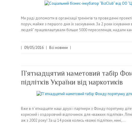
Ми раді допомогти в організації тренінгів та проведенні проект
поруч, майже з першого дня їх заснування. За 2 роки існування 
людей” працевлаштували більше 5000 переселенців, надали ка
|
09/05/2016
|
Всі новини
|
П`ятнадцятий наметовий табір Фон
підлітків України від наркотиків
Вже в п`ятнадцяте наші друзі і партнери з Фонду порятунку дітей
корисний і оздоровчий відпочинок для «важких підлітків». Лі
аж з 2002 року! За ці 14 років колись «важкі підлітки», нині,…