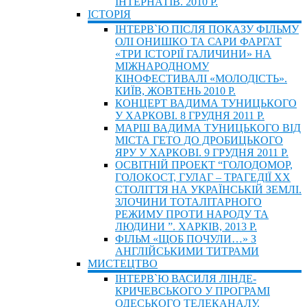
ІНТЕРНАТІВ. 2010 Р.
ІСТОРIЯ
ІНТЕРВ`Ю ПІСЛЯ ПОКАЗУ ФІЛЬМУ
ОЛІ ОНИШКО ТА САРИ ФАРГАТ
«ТРИ ІСТОРІЇ ГАЛИЧИНИ» НА
МІЖНАРОДНОМУ
КІНОФЕСТИВАЛІ «МОЛОДІСТЬ».
КИЇВ, ЖОВТЕНЬ 2010 Р.
КОНЦЕРТ ВАДИМА ТУНИЦЬКОГО
У ХАРКОВІ. 8 ГРУДНЯ 2011 Р.
МАРШ ВАДИМА ТУНИЦЬКОГО ВІД
МІСТА ГЕТО ДО ДРОБИЦЬКОГО
ЯРУ У ХАРКОВІ. 9 ГРУДНЯ 2011 Р.
ОСВІТНІЙ ПРОЕКТ “ГОЛОДОМОР,
ГОЛОКОСТ, ГУЛАГ – ТРАГЕДІЇ ХХ
СТОЛІТТЯ НА УКРАЇНСЬКІЙ ЗЕМЛІ.
ЗЛОЧИНИ ТОТАЛІТАРНОГО
РЕЖИМУ ПРОТИ НАРОДУ ТА
ЛЮДИНИ ”. ХАРКІВ, 2013 Р.
ФІЛЬМ «ЩОБ ПОЧУЛИ…» З
АНГЛІЙСЬКИМИ ТИТРАМИ
МИСТЕЦТВО
ІНТЕРВ`Ю ВАСИЛЯ ЛІНДЕ-
КРИЧЕВСЬКОГО У ПРОГРАМІ
ОДЕСЬКОГО ТЕЛЕКАНАЛУ.