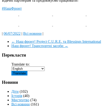
Вдячні партнерам та продовжуємо працювати!
#НашФронт
|
06/07/2022
|
Всі новини
|
←
Наш фронт! Project C.U.R.E. та Blessings International
Наш фронт! Транспортні засоби
→
Перекласти
Translate to:
Новини
Діти
(102)
Історія
(40)
Мистецтво
(74)
Всі новини
(161)