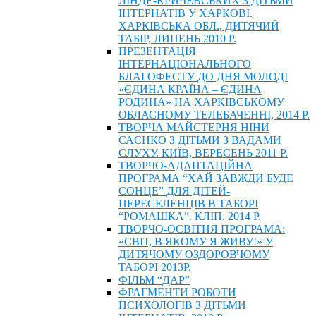
ЛІНДЕ-КРИЧЕВСЬКИХ З ДІТЬМИ
ІНТЕРНАТІВ У ХАРКОВІ.
ХАРКІВСЬКА ОБЛ., ДИТЯЧИЙ
ТАБІР, ЛИПЕНЬ 2010 Р.
ПРЕЗЕНТАЦІЯ
ІНТЕРНАЦІОНАЛЬНОГО
БЛАГОФЕСТУ ДО ДНЯ МОЛОДІ
«ЄДИНА КРАЇНА – ЄДИНА
РОДИНА» НА ХАРКІВСЬКОМУ
ОБЛАСНОМУ ТЕЛЕБАЧЕННІ, 2014 Р.
ТВОРЧА МАЙСТЕРНЯ НІНИ
САЄНКО З ДІТЬМИ З ВАДАМИ
СЛУХУ. КИЇВ, ВЕРЕСЕНЬ 2011 Р.
ТВОРЧО-АДАПТАЦІЙНА
ПРОГРАМА “ХАЙ ЗАВЖДИ БУДЕ
СОНЦЕ” ДЛЯ ДІТЕЙ-
ПЕРЕСЕЛЕНЦІВ В ТАБОРІ
“РОМАШКА”. КЛІП, 2014 Р.
ТВОРЧО-ОСВІТНЯ ПРОГРАМА:
«СВІТ, В ЯКОМУ Я ЖИВУ!» У
ДИТЯЧОМУ ОЗДОРОВЧОМУ
ТАБОРІ 2013Р.
ФІЛЬМ “ДАР”
ФРАГМЕНТИ РОБОТИ
ПСИХОЛОГІВ З ДІТЬМИ