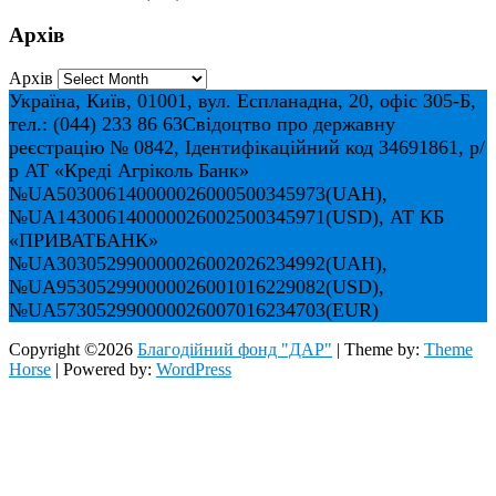
Архів
Архів
Україна, Київ, 01001, вул. Еспланадна, 20, офіс 305-Б,
тел.: (044) 233 86 63
Свідоцтво про державну
реєстрацію № 0842, Ідентифікаційний код 34691861, р/
р АТ «Креді Агріколь Банк»
№UA503006140000026000500345973(UAH),
№UA143006140000026002500345971(USD), АТ КБ
«ПРИВАТБАНК»
№UA303052990000026002026234992(UAH),
№UA953052990000026001016229082(USD),
№UA573052990000026007016234703(EUR)
Copyright ©2026
Благодійний фонд "ДАР"
| Theme by:
Theme
Horse
| Powered by:
WordPress