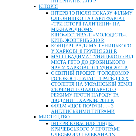
ІНТЕРНАТІВ. 2010 Р.
ІСТОРIЯ
ІНТЕРВ`Ю ПІСЛЯ ПОКАЗУ ФІЛЬМУ
ОЛІ ОНИШКО ТА САРИ ФАРГАТ
«ТРИ ІСТОРІЇ ГАЛИЧИНИ» НА
МІЖНАРОДНОМУ
КІНОФЕСТИВАЛІ «МОЛОДІСТЬ».
КИЇВ, ЖОВТЕНЬ 2010 Р.
КОНЦЕРТ ВАДИМА ТУНИЦЬКОГО
У ХАРКОВІ. 8 ГРУДНЯ 2011 Р.
МАРШ ВАДИМА ТУНИЦЬКОГО ВІД
МІСТА ГЕТО ДО ДРОБИЦЬКОГО
ЯРУ У ХАРКОВІ. 9 ГРУДНЯ 2011 Р.
ОСВІТНІЙ ПРОЕКТ “ГОЛОДОМОР,
ГОЛОКОСТ, ГУЛАГ – ТРАГЕДІЇ ХХ
СТОЛІТТЯ НА УКРАЇНСЬКІЙ ЗЕМЛІ.
ЗЛОЧИНИ ТОТАЛІТАРНОГО
РЕЖИМУ ПРОТИ НАРОДУ ТА
ЛЮДИНИ ”. ХАРКІВ, 2013 Р.
ФІЛЬМ «ЩОБ ПОЧУЛИ…» З
АНГЛІЙСЬКИМИ ТИТРАМИ
МИСТЕЦТВО
ІНТЕРВ`Ю ВАСИЛЯ ЛІНДЕ-
КРИЧЕВСЬКОГО У ПРОГРАМІ
ОДЕСЬКОГО ТЕЛЕКАНАЛУ.