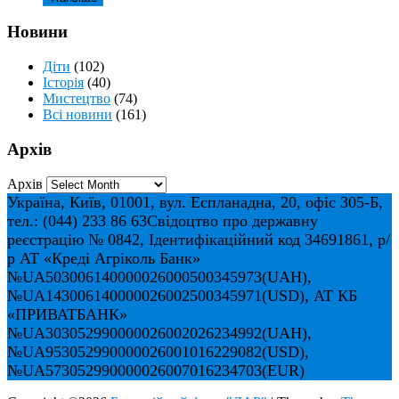
Новини
Діти
(102)
Історія
(40)
Мистецтво
(74)
Всі новини
(161)
Архів
Архів
Україна, Київ, 01001, вул. Еспланадна, 20, офіс 305-Б,
тел.: (044) 233 86 63
Свідоцтво про державну
реєстрацію № 0842, Ідентифікаційний код 34691861, р/
р АТ «Креді Агріколь Банк»
№UA503006140000026000500345973(UAH),
№UA143006140000026002500345971(USD), АТ КБ
«ПРИВАТБАНК»
№UA303052990000026002026234992(UAH),
№UA953052990000026001016229082(USD),
№UA573052990000026007016234703(EUR)