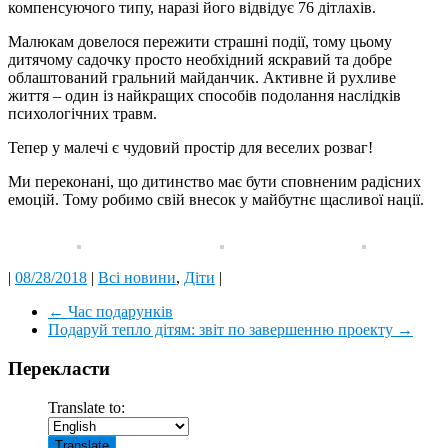
компенсуючого типу, наразі його відвідує 76 дітлахів.
Малюкам довелося пережити страшні події, тому цьому
дитячому садочку просто необхідний яскравий та добре
облаштований гральний майданчик. Активне й рухливе
життя – один із найкращих способів подолання наслідків
психологічних травм.
Тепер у малечі є чудовий простір для веселих розваг!
Ми переконані, що дитинство має бути сповненим радісних
емоцій. Тому робимо свій внесок у майбутнє щасливої нації.
|
08/28/2018
|
Всі новини
,
Діти
|
←
Час подарунків
Подаруй тепло дітям: звіт по завершенню проекту
→
Перекласти
Translate to: