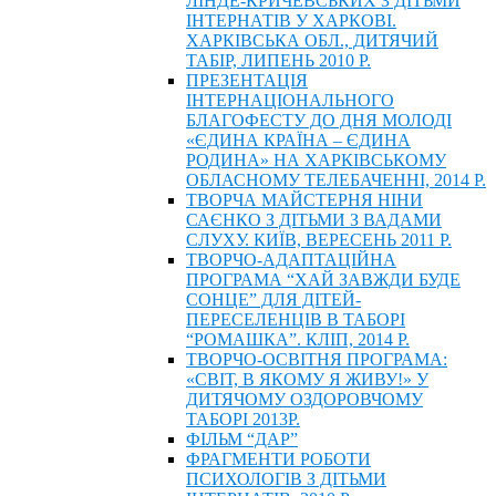
ЛІНДЕ-КРИЧЕВСЬКИХ З ДІТЬМИ
ІНТЕРНАТІВ У ХАРКОВІ.
ХАРКІВСЬКА ОБЛ., ДИТЯЧИЙ
ТАБІР, ЛИПЕНЬ 2010 Р.
ПРЕЗЕНТАЦІЯ
ІНТЕРНАЦІОНАЛЬНОГО
БЛАГОФЕСТУ ДО ДНЯ МОЛОДІ
«ЄДИНА КРАЇНА – ЄДИНА
РОДИНА» НА ХАРКІВСЬКОМУ
ОБЛАСНОМУ ТЕЛЕБАЧЕННІ, 2014 Р.
ТВОРЧА МАЙСТЕРНЯ НІНИ
САЄНКО З ДІТЬМИ З ВАДАМИ
СЛУХУ. КИЇВ, ВЕРЕСЕНЬ 2011 Р.
ТВОРЧО-АДАПТАЦІЙНА
ПРОГРАМА “ХАЙ ЗАВЖДИ БУДЕ
СОНЦЕ” ДЛЯ ДІТЕЙ-
ПЕРЕСЕЛЕНЦІВ В ТАБОРІ
“РОМАШКА”. КЛІП, 2014 Р.
ТВОРЧО-ОСВІТНЯ ПРОГРАМА:
«СВІТ, В ЯКОМУ Я ЖИВУ!» У
ДИТЯЧОМУ ОЗДОРОВЧОМУ
ТАБОРІ 2013Р.
ФІЛЬМ “ДАР”
ФРАГМЕНТИ РОБОТИ
ПСИХОЛОГІВ З ДІТЬМИ