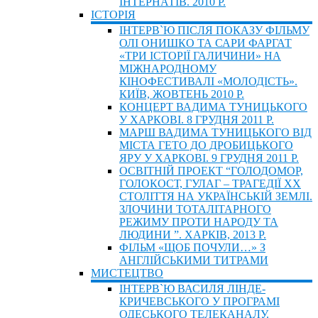
ІНТЕРНАТІВ. 2010 Р.
ІСТОРIЯ
ІНТЕРВ`Ю ПІСЛЯ ПОКАЗУ ФІЛЬМУ
ОЛІ ОНИШКО ТА САРИ ФАРГАТ
«ТРИ ІСТОРІЇ ГАЛИЧИНИ» НА
МІЖНАРОДНОМУ
КІНОФЕСТИВАЛІ «МОЛОДІСТЬ».
КИЇВ, ЖОВТЕНЬ 2010 Р.
КОНЦЕРТ ВАДИМА ТУНИЦЬКОГО
У ХАРКОВІ. 8 ГРУДНЯ 2011 Р.
МАРШ ВАДИМА ТУНИЦЬКОГО ВІД
МІСТА ГЕТО ДО ДРОБИЦЬКОГО
ЯРУ У ХАРКОВІ. 9 ГРУДНЯ 2011 Р.
ОСВІТНІЙ ПРОЕКТ “ГОЛОДОМОР,
ГОЛОКОСТ, ГУЛАГ – ТРАГЕДІЇ ХХ
СТОЛІТТЯ НА УКРАЇНСЬКІЙ ЗЕМЛІ.
ЗЛОЧИНИ ТОТАЛІТАРНОГО
РЕЖИМУ ПРОТИ НАРОДУ ТА
ЛЮДИНИ ”. ХАРКІВ, 2013 Р.
ФІЛЬМ «ЩОБ ПОЧУЛИ…» З
АНГЛІЙСЬКИМИ ТИТРАМИ
МИСТЕЦТВО
ІНТЕРВ`Ю ВАСИЛЯ ЛІНДЕ-
КРИЧЕВСЬКОГО У ПРОГРАМІ
ОДЕСЬКОГО ТЕЛЕКАНАЛУ.