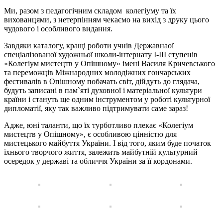
Ми, разом з педагогічним складом колегіуму та їх
вихованцями, з нетерпінням чекаємо на вихід з друку цього
чудового і особливого видання.
Завдяки каталогу, кращі роботи учнів Державнаої
спеціалізованої художньої школи-інтернату І-ІІІ ступенів
«Колегіум мистецтв у Опішному» імені Василя Кричевського
та переможців Міжнародних молодіжних гончарських
фестивалів в Опішному побачать світ, дійдуть до глядача,
будуть записані в пам`яті духовної і матеріальної культури
країни і стануть ще одним інструментом у роботі культурної
дипломатії, яку так важливо підтримувати саме зараз!
Адже, юні таланти, що їх турботливо плекає «Колегіум
мистецтв у Опішному», є особливою цінністю для
мистецького майбуття України. І від того, яким буде початок
їхнього творчого життя, залежить майбутній культурний
осередок у державі та обличчя України за її кордонами.