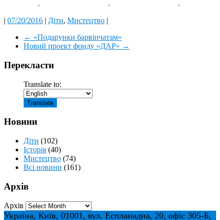
|
07/20/2016
|
Діти
,
Мистецтво
|
←
«Подарунки барвінчатам»
Новий проект фонду «ДАР»
→
Перекласти
Translate to:
Новини
Діти
(102)
Історія
(40)
Мистецтво
(74)
Всі новини
(161)
Архів
Архів
Україна, Київ, 01001, вул. Еспланадна, 20, офіс 305-Б,