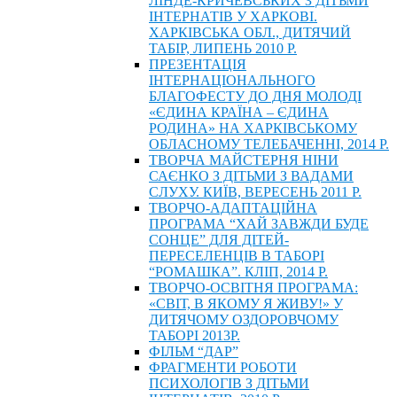
ЛІНДЕ-КРИЧЕВСЬКИХ З ДІТЬМИ
ІНТЕРНАТІВ У ХАРКОВІ.
ХАРКІВСЬКА ОБЛ., ДИТЯЧИЙ
ТАБІР, ЛИПЕНЬ 2010 Р.
ПРЕЗЕНТАЦІЯ
ІНТЕРНАЦІОНАЛЬНОГО
БЛАГОФЕСТУ ДО ДНЯ МОЛОДІ
«ЄДИНА КРАЇНА – ЄДИНА
РОДИНА» НА ХАРКІВСЬКОМУ
ОБЛАСНОМУ ТЕЛЕБАЧЕННІ, 2014 Р.
ТВОРЧА МАЙСТЕРНЯ НІНИ
САЄНКО З ДІТЬМИ З ВАДАМИ
СЛУХУ. КИЇВ, ВЕРЕСЕНЬ 2011 Р.
ТВОРЧО-АДАПТАЦІЙНА
ПРОГРАМА “ХАЙ ЗАВЖДИ БУДЕ
СОНЦЕ” ДЛЯ ДІТЕЙ-
ПЕРЕСЕЛЕНЦІВ В ТАБОРІ
“РОМАШКА”. КЛІП, 2014 Р.
ТВОРЧО-ОСВІТНЯ ПРОГРАМА:
«СВІТ, В ЯКОМУ Я ЖИВУ!» У
ДИТЯЧОМУ ОЗДОРОВЧОМУ
ТАБОРІ 2013Р.
ФІЛЬМ “ДАР”
ФРАГМЕНТИ РОБОТИ
ПСИХОЛОГІВ З ДІТЬМИ