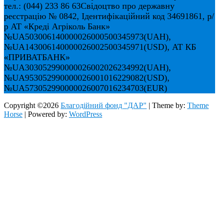
тел.: (044) 233 86 63
Свідоцтво про державну
реєстрацію № 0842, Ідентифікаційний код 34691861, р/
р АТ «Креді Агріколь Банк»
№UA503006140000026000500345973(UAH),
№UA143006140000026002500345971(USD), АТ КБ
«ПРИВАТБАНК»
№UA303052990000026002026234992(UAH),
№UA953052990000026001016229082(USD),
№UA573052990000026007016234703(EUR)
Copyright ©2026
Благодійний фонд "ДАР"
| Theme by:
Theme
Horse
| Powered by:
WordPress