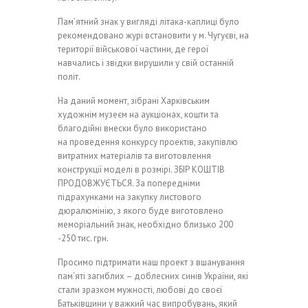
Пам’ятний знак у вигляді літака-каплиці було
рекомендовано журі встановити у м. Чугуєві, на
території військової частини, де герої
навчались і звідки вирушили у свій останній
політ.
На даний момент, зібрані Харківським
художнім музеєм на аукціонах, кошти та
благодійні внески було використано
на проведення конкурсу проектів, закупівлю
витратних матеріалів та виготовлення
конструкції моделі в розмірі. ЗБІР КОШТІВ
ПРОДОВЖУЄТЬСЯ. За попередніми
підрахунками на закупку листового
дюралюмінію, з якого буде виготовлено
меморіальний знак, необхідно близько 200
-250 тис. грн.
Просимо підтримати наш проект з вшанування
пам’яті загиблих – доблесних синів України, які
стали зразком мужності, любові до своєї
Батьківщини у важкий час випробувань, який