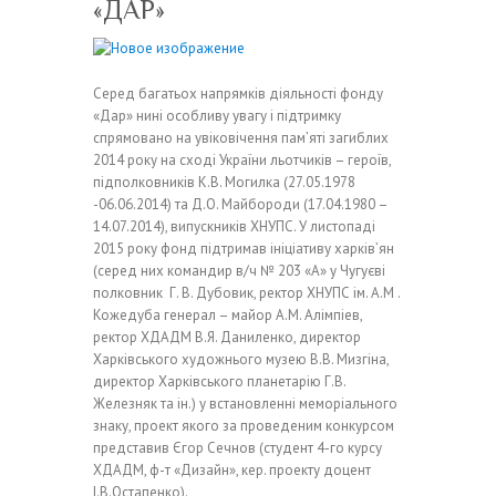
«ДАР»
Серед багатьох напрямків діяльності фонду
«Дар» нині особливу увагу і підтримку
спрямовано на увіковічення пам’яті загиблих
2014 року на сході України льотчиків – героїв,
підполковників К.В. Могилка (27.05.1978
-06.06.2014) та Д.О. Майбороди (17.04.1980 –
14.07.2014), випускників ХНУПС. У листопаді
2015 року фонд підтримав ініціативу харків’ян
(серед них командир в/ч № 203 «А» у Чугуєві
полковник Г. В. Дубовик, ректор ХНУПС ім. А.М .
Кожедуба генерал – майор А.М. Алімпіев,
ректор ХДАДМ В.Я. Даниленко, директор
Харківського художнього музею В.В. Мизгіна,
директор Харківського планетарію Г.В.
Железняк та ін.) у встановленні меморіального
знаку, проект якого за проведеним конкурсом
представив Єгор Сечнов (студент 4-го курсу
ХДАДМ, ф-т «Дизайн», кер. проекту доцент
І.В.Остапенко).